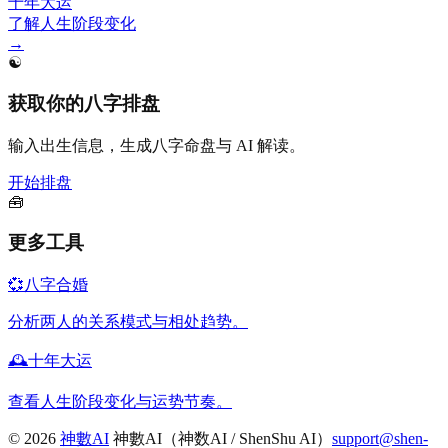
十年大运
了解人生阶段变化
→
☯️
获取你的八字排盘
输入出生信息，生成八字命盘与 AI 解读。
开始排盘
🧰
更多工具
💞
八字合婚
分析两人的关系模式与相处趋势。
🕰️
十年大运
查看人生阶段变化与运势节奏。
©
2026
神數AI
神數AI（神数AI / ShenShu AI）
support@shen-