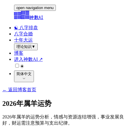
open navigation menu
神數AI
☯️ 八字排盘
八字合婚
十年大运
理论知识
▼
博客
进入神數AI ↗
☀️
简体中文
←
返回博客首页
2026年属羊运势
2026年属羊的运势分析，情感与资源连结增强，事业发展良
好，财运需注意预算与支出纪律。