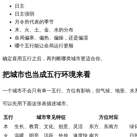
日主
日主强弱
月令所代表的季节
木、火、土、金、水的分布
命局偏寒、偏热、偏燥，还是偏湿
哪个五行能让命局运行更顺
确定喜用五行之后，再判断哪类城市更适合你。
把城市也当成五行环境来看
一个城市不会只有单一五行。方位有影响，但气候、地形、水
可以先用下面这张表描述城市。
五行
城市常见特征
方位对应
木
生长、教育、文化、创意、灵活
东方、东南方
绿
火
温暖、明亮、活跃、外放、速度快
南方
日