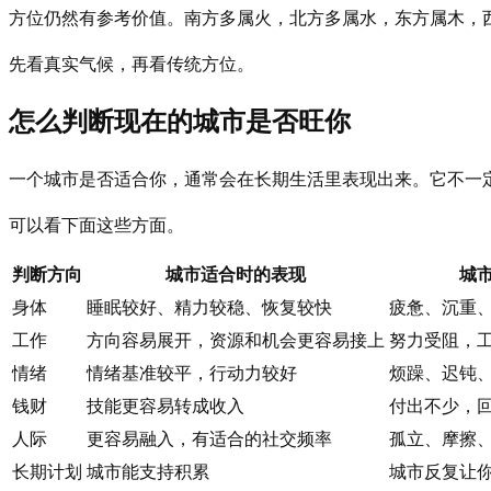
方位仍然有参考价值。南方多属火，北方多属水，东方属木，
先看真实气候，再看传统方位。
怎么判断现在的城市是否旺你
一个城市是否适合你，通常会在长期生活里表现出来。它不一
可以看下面这些方面。
判断方向
城市适合时的表现
城
身体
睡眠较好、精力较稳、恢复较快
疲惫、沉重
工作
方向容易展开，资源和机会更容易接上
努力受阻，
情绪
情绪基准较平，行动力较好
烦躁、迟钝
钱财
技能更容易转成收入
付出不少，
人际
更容易融入，有适合的社交频率
孤立、摩擦
长期计划
城市能支持积累
城市反复让