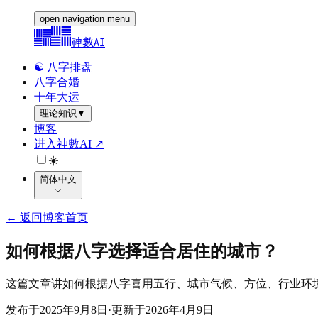
open navigation menu
神數AI
☯️ 八字排盘
八字合婚
十年大运
理论知识
▼
博客
进入神數AI ↗
☀️
简体中文
←
返回博客首页
如何根据八字选择适合居住的城市？
这篇文章讲如何根据八字喜用五行、城市气候、方位、行业环
发布于
2025年9月8日
·
更新于
2026年4月9日