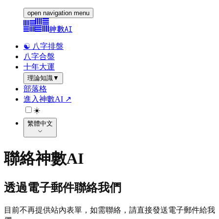
open navigation menu
神數AI
☯️ 八字排盤
八字合盤
十年大運
理論知識
▼
部落格
進入神數AI ↗
☀️
繁體中文
聯絡神數AI
透過電子郵件聯絡我們
目前不再提供站內表單，如需聯絡，請直接發送電子郵件給我