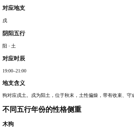
对应地支
戌
阴阳五行
阳 · 土
对应时辰
19:00–21:00
地支含义
狗对应戌土。戌为阳土，位于秋末，土性偏燥，带有收束、守
不同五行年份的性格侧重
木狗