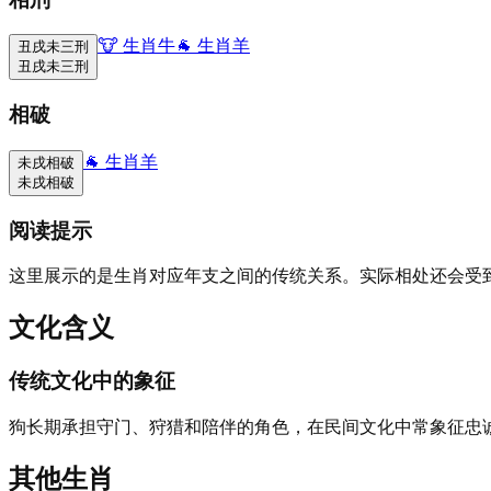
🐮
生肖牛
🐐
生肖羊
丑戌未三刑
丑戌未三刑
相破
🐐
生肖羊
未戌相破
未戌相破
阅读提示
这里展示的是生肖对应年支之间的传统关系。实际相处还会受
文化含义
传统文化中的象征
狗长期承担守门、狩猎和陪伴的角色，在民间文化中常象征忠
其他生肖