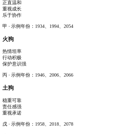
正直温和
重视成长
乐于协作
甲
·
示例年份
：
1934、1994、2054
火狗
热情坦率
行动积极
保护意识强
丙
·
示例年份
：
1946、2006、2066
土狗
稳重可靠
责任感强
重视承诺
戊
·
示例年份
：
1958、2018、2078