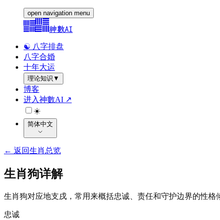
open navigation menu
神數AI
☯️ 八字排盘
八字合婚
十年大运
理论知识
▼
博客
进入神數AI ↗
☀️
简体中文
←
返回生肖总览
生肖狗详解
生肖狗对应地支戌，常用来概括忠诚、责任和守护边界的性格
忠诚