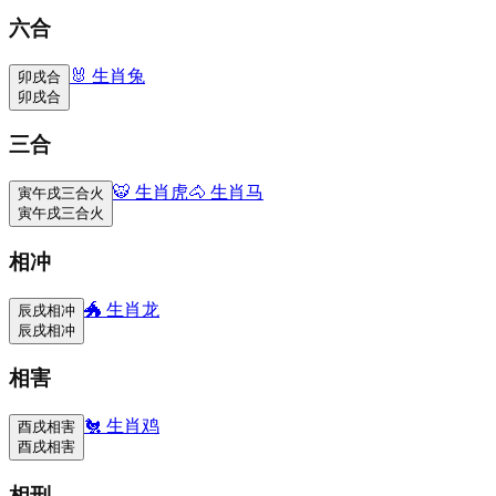
六合
🐰
生肖兔
卯戌合
卯戌合
三合
🐯
生肖虎
🐴
生肖马
寅午戌三合火
寅午戌三合火
相冲
🐲
生肖龙
辰戌相冲
辰戌相冲
相害
🐔
生肖鸡
酉戌相害
酉戌相害
相刑