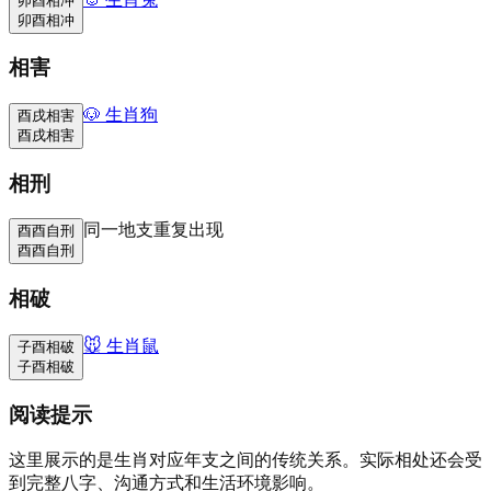
卯酉相冲
卯酉相冲
相害
🐶
生肖狗
酉戌相害
酉戌相害
相刑
同一地支重复出现
酉酉自刑
酉酉自刑
相破
🐭
生肖鼠
子酉相破
子酉相破
阅读提示
这里展示的是生肖对应年支之间的传统关系。实际相处还会受
到完整八字、沟通方式和生活环境影响。