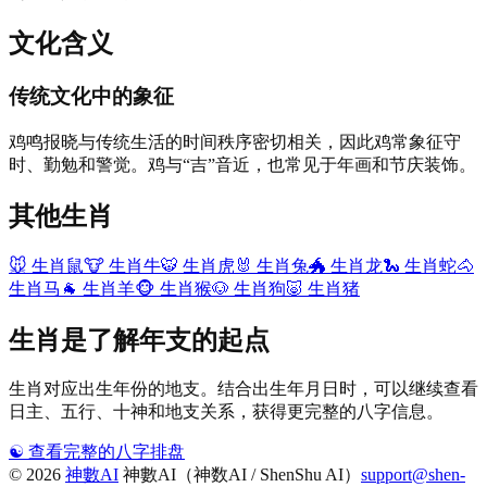
文化含义
传统文化中的象征
鸡鸣报晓与传统生活的时间秩序密切相关，因此鸡常象征守
时、勤勉和警觉。鸡与“吉”音近，也常见于年画和节庆装饰。
其他生肖
🐭
生肖鼠
🐮
生肖牛
🐯
生肖虎
🐰
生肖兔
🐲
生肖龙
🐍
生肖蛇
🐴
生肖马
🐐
生肖羊
🐵
生肖猴
🐶
生肖狗
🐷
生肖猪
生肖是了解年支的起点
生肖对应出生年份的地支。结合出生年月日时，可以继续查看
日主、五行、十神和地支关系，获得更完整的八字信息。
☯️
查看完整的八字排盘
©
2026
神數AI
神數AI（神数AI / ShenShu AI）
support@shen-