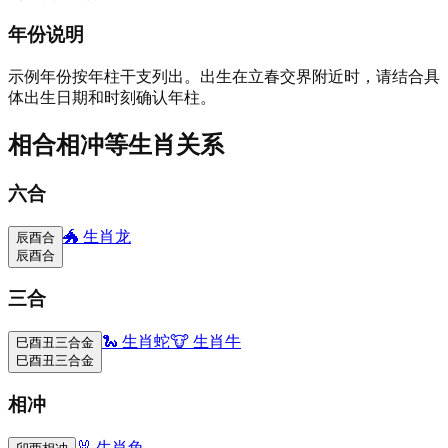
年份说明
示例年份按年柱干支列出。出生在立春交界附近时，请结合具
体出生日期和时刻确认年柱。
相合相冲等生肖关系
六合
🐲
生肖龙
辰酉合
辰酉合
三合
🐍
生肖蛇
🐮
生肖牛
巳酉丑三合金
巳酉丑三合金
相冲
🐰
生肖兔