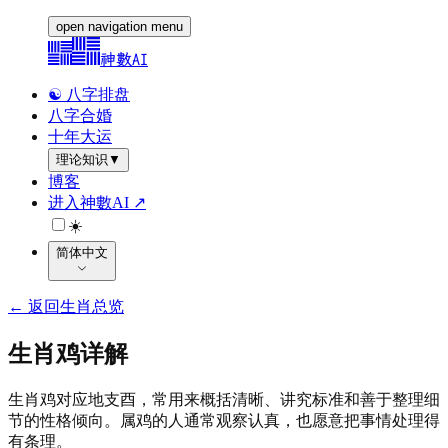
open navigation menu
神數AI
☯️ 八字排盘
八字合婚
十年大运
理论知识
▼
博客
进入神數AI ↗
☀️
简体中文
←
返回生肖总览
生肖鸡详解
生肖鸡对应地支酉，常用来概括清晰、讲究标准和善于整理细
节的性格倾向。属鸡的人通常观察认真，也愿意把事情处理得
有条理。